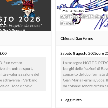
EVENTO > 08.08.26
NOTE D’ESTATE: Duo Pi
LLE
Ferraris”
Chiesa di San Fermo
8:00
Sabato 8 agosto 2026, ore 2
CO è un evento
La rassegna NOTE D’ESTATE
ivo che unisce sport,
borghi delle frazioni di Bav
ilità e valorizzazione del
concerto del duo formato d
ne attraversa il Verbano
Gian Maria Ferraris, voce. I
ia del Toce e coinv ...
da colonne sonore di film e m
> Leggi tutto