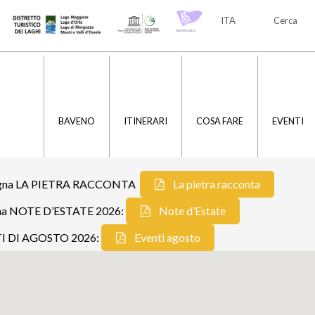
ITA
Cerca
ITA
ENG
BAVENO
ITINERARI
COSA FARE
EVENTI
assegna LA PIETRA RACCONTA
La pietra racconta
segna NOTE D’ESTATE 2026:
Note d’Estate
ENTI DI AGOSTO 2026:
Eventi agosto