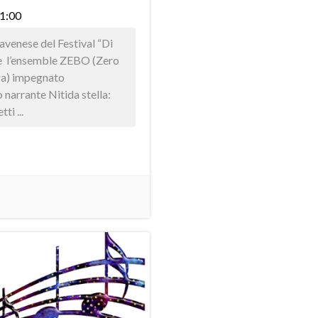
21:00
venese del Festival “Di
de l’ensemble ZEBO (Zero
ra) impegnato
 narrante Nitida stella:
ti ...