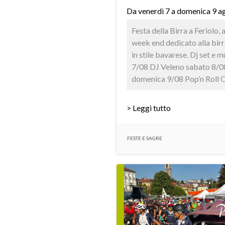
Da venerdì 7 a domenica 9 ag
Festa della Birra a Feriolo,
week end dedicato alla birra
in stile bavarese. Dj set e m
7/08 DJ Veleno sabato 8/0
domenica 9/08 Pop’n Roll Or
> Leggi tutto
FESTE E SAGRE