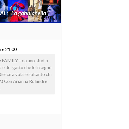
L: “La gabbianella”
re 21:00
AMILY – da uno studio
a e del gatto che le insegnò
Riesce a volare soltanto chi
) Con Arianna Rolandi e
.