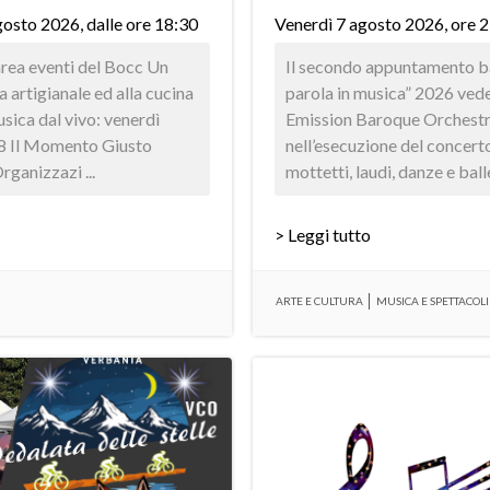
osto 2026, dalle ore 18:30
Venerdì 7 agosto 2026, ore 
 area eventi del Bocc Un
Il secondo appuntamento ba
 artigianale ed alla cucina
parola in musica” 2026 ve
usica dal vivo: venerdì
Emission Baroque Orchest
8 Il Momento Giusto
nell’esecuzione del concerto
ganizzazi ...
mottetti, laudi, danze e ballet
> Leggi tutto
ARTE E CULTURA
MUSICA E SPETTACOLI