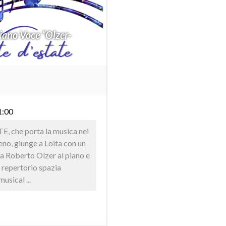
ano Voce “Olzer-
1:00
, che porta la musica nei
eno, giunge a Loita con un
a Roberto Olzer al piano e
l repertorio spazia
usical ...