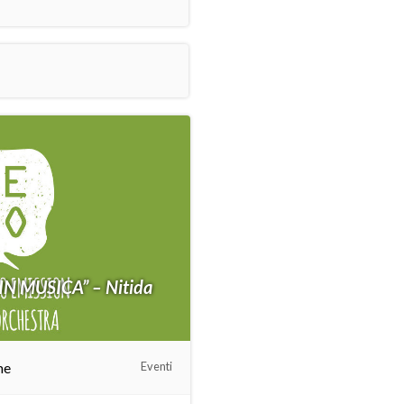
IN MUSICA” – Nitida
me
Eventi