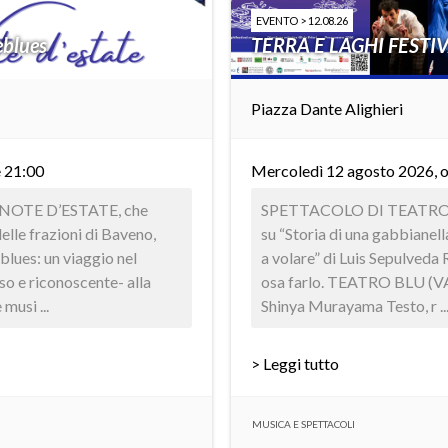
EVENTO > 12.08.26
eblues
TERRA E LAGHI FESTIVA
Piazza Dante Alighieri
e 21:00
Mercoledì 12 agosto 2026, o
a NOTE D’ESTATE, che
SPETTACOLO DI TEATRO F
elle frazioni di Baveno,
su “Storia di una gabbianell
blues: un viaggio nel
a volare” di Luis Sepulveda 
so e riconoscente- alla
osa farlo. TEATRO BLU (VA
musi ...
Shinya Murayama Testo, r ..
> Leggi tutto
MUSICA E SPETTACOLI