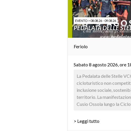
EVENTO > 08.08.26 - 09.08.26
PEDALATA DELLE STE
Feriolo
Sabato 8 agosto 2026, ore 1
La Pedalata delle Stelle V
cicloturistico non competit
inclusione sociale, sostenib
territorio. La manifestazio
Cusio Ossola lungo la Ciclov
> Leggi tutto