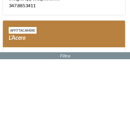
347.8853411
AFFITTACAMERE
L’Acero
Filtra
Strada Cavalli, 38 Feriolo Baveno VB
info@acerobnb.it
329.0084545
AFFITTACAMERE
Locanda Il Gallo
Via San Carlo, 7 Feriolo Baveno VB
Sito Web