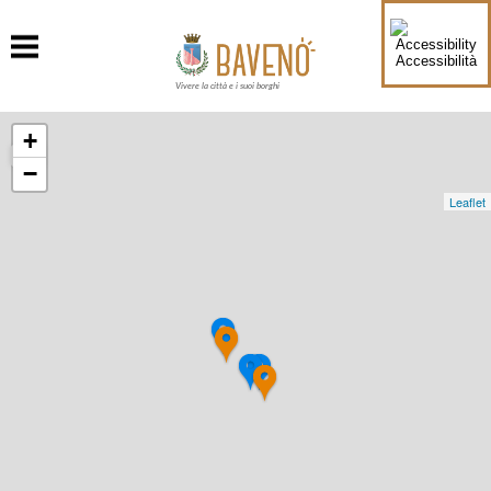
Accessibilità
Vivere la città e i suoi borghi
+
−
Leaflet