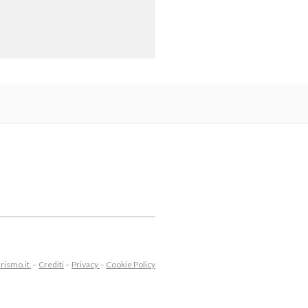
rismo.it
–
Crediti
–
Privacy
–
Cookie Policy