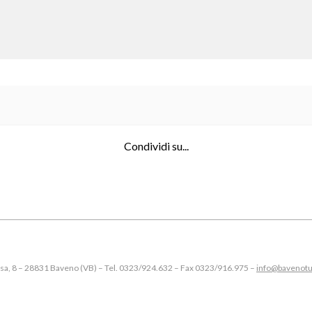
Condividi su...
esa, 8 – 28831 Baveno (VB) – Tel. 0323/924.632 – Fax 0323/916.975 –
info@bavenotu