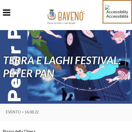
Accessibilità
Vivere la città e i suoi borghi
TERRA E LAGHI FESTIVAL:
PETER PAN
EVENTO > 14.08.22
Piazza della Chiesa