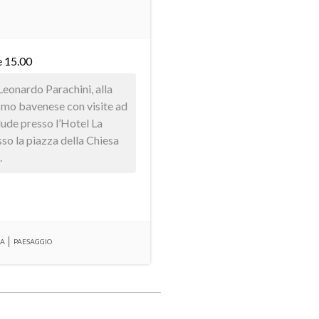
e 15.00
Leonardo Parachini, alla
ismo bavenese con visite ad
clude presso l’Hotel La
sso la piazza della Chiesa
.
RA
PAESAGGIO