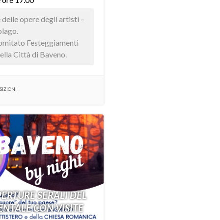
delle opere degli artisti –
olago.
Comitato Festeggiamenti
della Città di Baveno.
SIZIONI
PERTURE SERALI DEL
TALE CON VISITE