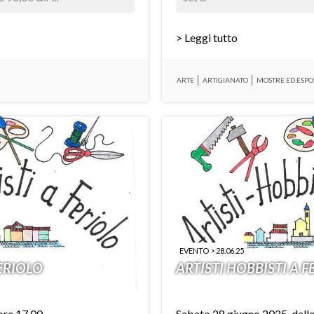
> Leggi tutto
ARTE
ARTIGIANATO
MOSTRE ED ESPO
EVENTO > 28.06.25
FERIOLO
ARTISTI HOBBISTI A 
 ore 17.00
Sabato 28 giugno 2025, dalle