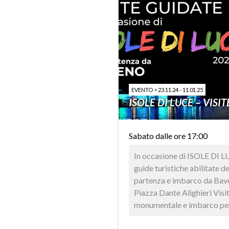
EVENTO > 23.11.24 - 11.01.25
ISOLE DI LUCE – VISI
Sabato dalle ore 17:00
In occasione di ISOLE DI LU
guide turistiche abilitate 
partenza e imbarco da Baven
Piazza Dante Alighieri Visi
monumentale e imbarco per l’