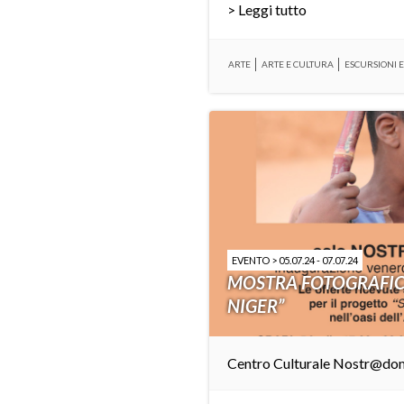
> Leggi tutto
ARTE
ARTE E CULTURA
ESCURSIONI E
EVENTO > 05.07.24 - 07.07.24
MOSTRA FOTOGRAFIC
NIGER”
Centro Culturale Nostr@do