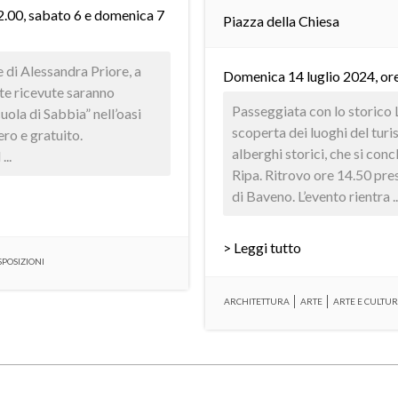
22.00, sabato 6 e domenica 7
Piazza della Chiesa
 di Alessandra Priore, a
Domenica 14 luglio 2024, or
rte ricevute saranno
Passeggiata con lo storico 
uola di Sabbia” nell’oasi
scoperta dei luoghi del tur
ero e gratuito.
alberghi storici, che si con
...
Ripa. Ritrovo ore 14.50 pre
di Baveno. L’evento rientra ..
> Leggi tutto
SPOSIZIONI
ARCHITETTURA
ARTE
ARTE E CULTU