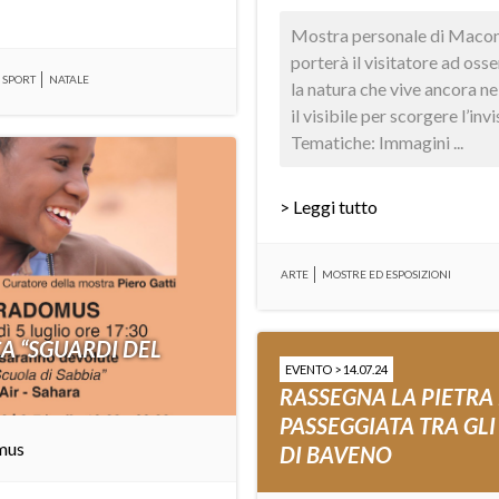
Mostra personale di Maconi
porterà il visitatore ad oss
 SPORT
NATALE
la natura che vive ancora ne
il visibile per scorgere l’inv
Tematiche: Immagini ...
> Leggi tutto
ARTE
MOSTRE ED ESPOSIZIONI
A “SGUARDI DEL
EVENTO > 14.07.24
RASSEGNA LA PIETRA
PASSEGGIATA TRA GLI
mus
DI BAVENO