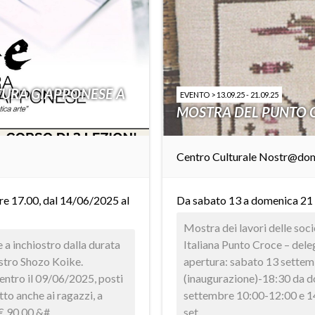
TTURA GIAPPONESE A
EVENTO > 13.09.25 - 21.09.25
MOSTRA DEL PUNTO 
Centro Culturale Nostr@do
ore 17.00, dal 14/06/2025 al
Da sabato 13 a domenica 21
Mostra dei lavori delle soc
 a inchiostro dalla durata
Italiana Punto Croce – dele
estro Shozo Koike.
apertura: sabato 13 sette
entro il 09/06/2025, posti
(inaugurazione)-18:30 da 
atto anche ai ragazzi, a
settembre 10:00-12:00 e 
€ 90,00 &# ...
set ...