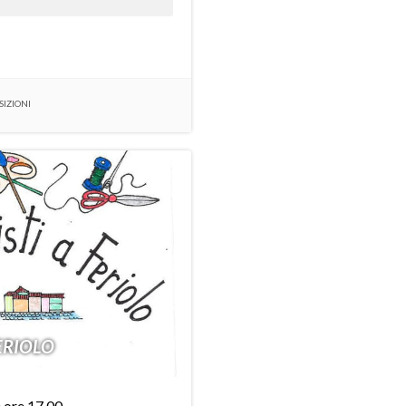
SIZIONI
FERIOLO
 ore 17.00