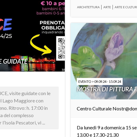
ARCHITETTURA
ARTE
ARTE E CULTU
TE GUIDATE
EVENTO > 09.09.24 - 15.09.24
MOSTRA DI PITTURA 
CE, visite guidate con le
del Lago Maggiore con
o. Ritrovo: h. 17:00 in
Centro Culturale Nostr@do
ta del complesso
Isola Pescatori, vi ...
Da lunedì 9 a domenica 15 s
13.00 e 17.30-21.30