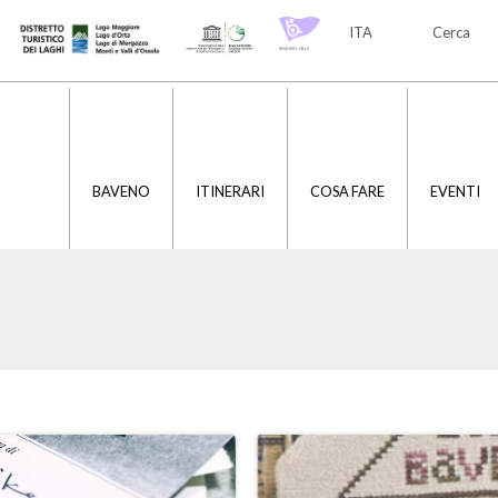
ITA
Cerca
ITA
ENG
BAVENO
ITINERARI
COSA FARE
EVENTI