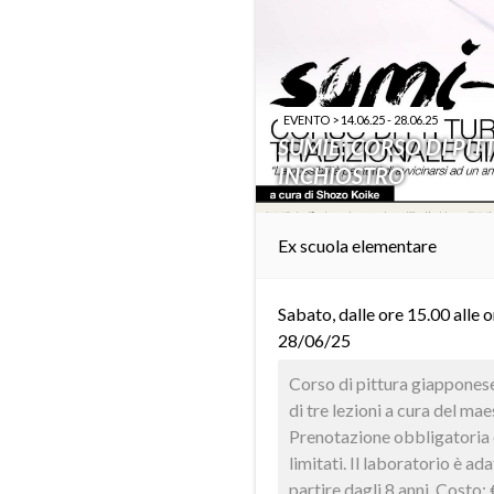
EVENTO > 14.06.25 - 28.06.25
SUMIE: CORSO DI PI
INCHIOSTRO
Ex scuola elementare
Sabato, dalle ore 15.00 alle 
28/06/25
Corso di pittura giapponese
di tre lezioni a cura del ma
Prenotazione obbligatoria 
limitati. Il laboratorio è ad
partire dagli 8 anni. Costo: 