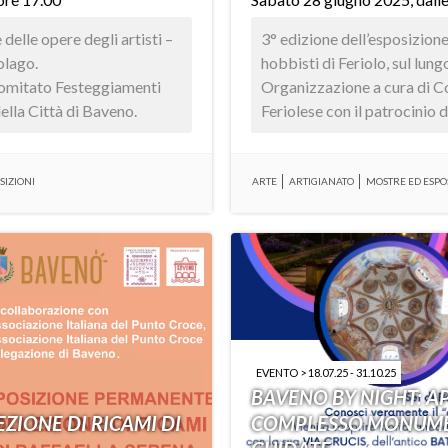
delle opere degli artisti –
3° edizione dell’esposizione 
olago.
hobbisti di Feriolo, sul lung
Comitato Festeggiamenti
Organizzazione a cura di 
della Città di Baveno.
Feriolese con il patrocinio 
SIZIONI
ARTE
ARTIGIANATO
MOSTRE ED ESPO
EVENTO > 18.07.25 - 31.10.25
BAVENO BY NIGHT: A
ZIONE DI RICAMI DI
COMPLESSO MONUMEN