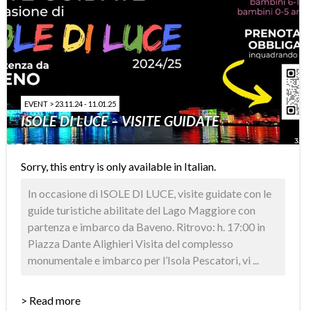
EVENT > 23.11.24 - 11.01.25
ISOLE DI LUCE – VISITE GUIDATE
Sorry, this entry is only available in
Italian
.
In occasione di ISOLE DI LUCE, visite guidate con le
guide turistiche abilitate del Lago Maggiore con
partenza e imbarco da Baveno. Ritrovo: h. 17:00 in
Piazza Dante Alighieri Visita del complesso
monumentale e imbarco per l’Isola Pescatori, vi ...
> Read more