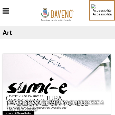
Accessibilità
Experience the city and its hamlets
Art
EVENT > 14.06.25 - 28.06.25
SUMIE: CORSO DI PITTURA GIAPPONESE A
INCHIOSTRO