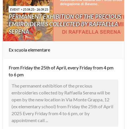
EVENT > 25.04.25 - 26.09.25
PERMANENT EXHIBITION OF THE PRECIOUS
EMBROIDERIES COLLECTED BY RAFFAELLA
SERENA
Ex scuola elementare
From Friday the 25th of April, every Friday from 4 pm
to 6 pm
The permanent exhibition of the precious
embroideries collected by Raffaella Serena will be
open by the new location in Via Monte Grappa, 12
(ex elementary school) from Friday the 25th of April
2025 Every Friday from 4 to 6 pm, or by
appointment call ...