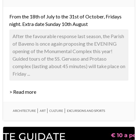
From the 18th of July to the 31st of October, Fridays
night. Extra date Sunday 10th August
After the favourable response last season, the Parish
of Baveno is once again proposing the EVENING
opening of the Monumental Complex this year!
Guided tours of the SS. Gervaso and Protaso
complex (lasting about 45 minutes) will take place on
Friday ...
> Read more
ARCHITECTURE
ART
CULTURE
EXCURSIONS AND SPORTS