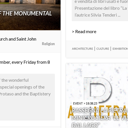
e vendita di libri usati e fu
Presentazione del libro “La
F THE MONUMENTAL
l’autrice Silvia Tenderi ...
> Read more
urch and Saint John
Religion
ARCHITECTURE
CULTURE
EXHIBITIO
mber, every Friday from 8
f the wonderful
pecial openings of the
Protaso and the Baptistery
EVENT > 18.08.23
RASSEGNA LA PIETRA
MINICROCIERA “LE VIL
DAL LAGO”