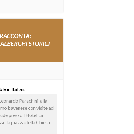
E
 RACCONTA:
 ALBERGHI STORICI
able in
Italian
.
Leonardo Parachini, alla
ismo bavenese con visite ad
clude presso l’Hotel La
sso la piazza della Chiesa
.