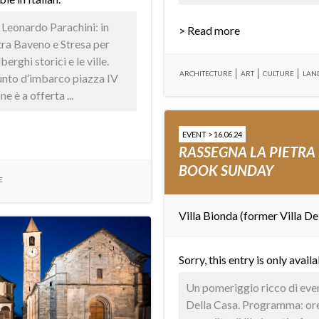
 Leonardo Parachini: in
> Read more
tra Baveno e Stresa per
erghi storici e le ville.
ARCHITECTURE
ART
CULTURE
LAN
unto d’imbarco piazza IV
 è a offerta ...
EVENT > 16.06.24
RASSEGNA LA PIETRA
BOOK SUNDAY
E
Villa Bionda (former Villa De
Sorry, this entry is only avail
Un pomeriggio ricco di event
Della Casa. Programma: or