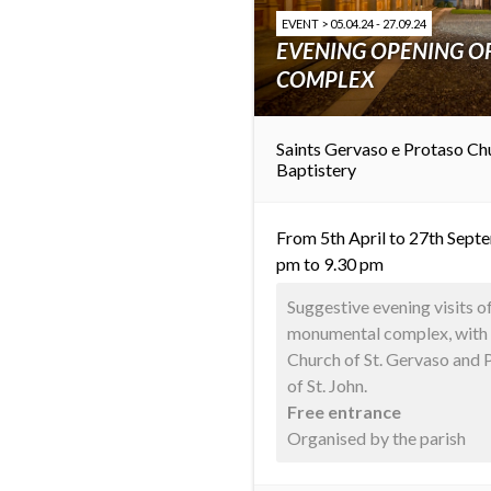
EVENT > 05.04.24 - 27.09.24
EVENING OPENING O
COMPLEX
Saints Gervaso e Protaso Ch
Baptistery
From 5th April to 27th Septe
pm to 9.30 pm
Suggestive evening visits o
monumental complex, with s
Church of St. Gervaso and 
of St. John.
Free entrance
Organised by the parish