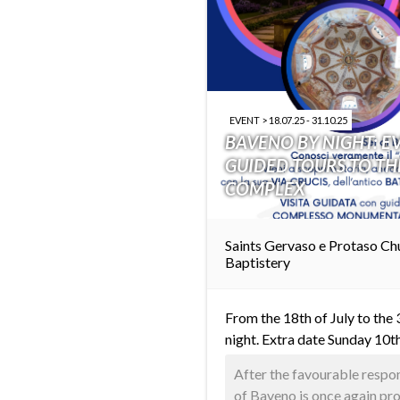
EVENT > 18.07.25 - 31.10.25
BAVENO BY NIGHT: E
GUIDED TOURS TO T
COMPLEX
Saints Gervaso e Protaso Ch
Baptistery
From the 18th of July to the
night. Extra date Sunday 10t
After the favourable respon
of Baveno is once again p