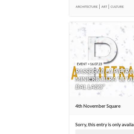
ARCHITECTURE
ART
CULTURE
EVENT > 16.07.23
RASSEGNA LA PIETRA
MINICROCIERA “LE VIL
DAL LAGO”
4th November Square
Sorry, this entry is only avail