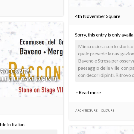
4th November Square
Sorry, this entry is only avail
Minicrociera con lo storico
quale prevede la navigazion
Baveno e Stresa per osserva
paesaggio delle ville, con p
 RACCONTA:
con decori dipinti. Ritrovo o
LE E LE CASE DIPINTE
> Read more
ARCHITECTURE
CULTURE
able in
Italian
.