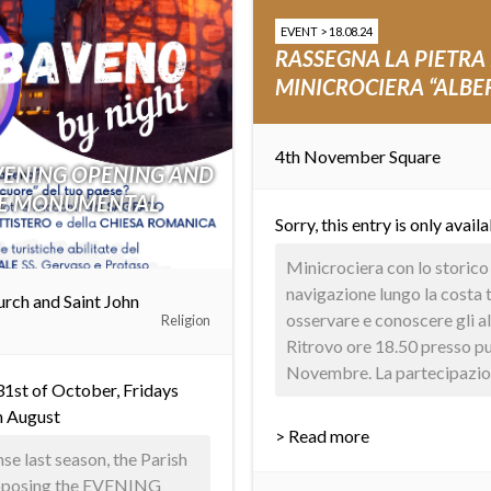
EVENT > 18.08.24
RASSEGNA LA PIETRA
MINICROCIERA “ALBER
4th November Square
VENING OPENING AND
HE MONUMENTAL
Sorry, this entry is only avail
Minicrociera con lo storico
navigazione lungo la costa 
urch and Saint John
osservare e conoscere gli alb
Religion
Ritrovo ore 18.50 presso p
Novembre. La partecipazione
 31st of October, Fridays
h August
> Read more
se last season, the Parish
roposing the EVENING