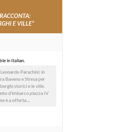
 RACCONTA:
GHI E VILLE”
able in
Italian
.
 Leonardo Parachini: in
tra Baveno e Stresa per
erghi storici e le ville.
unto d’imbarco piazza IV
 è a offerta ...