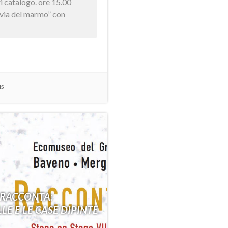
ori catalogo. ore 15.00
 via del marmo” con
NS
 RACCONTA:
LE E LE CASE DIPINTE