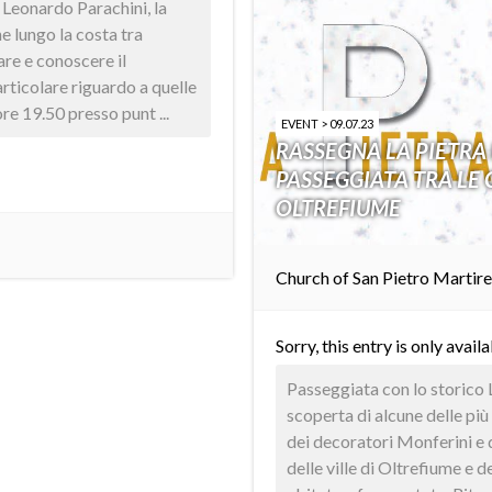
 Leonardo Parachini, la
e lungo la costa tra
re e conoscere il
articolare riguardo a quelle
ore 19.50 presso punt ...
EVENT > 09.07.23
RASSEGNA LA PIETRA
PASSEGGIATA TRA LE 
OLTREFIUME
Church of San Pietro Martire
Sorry, this entry is only avail
Passeggiata con lo storico 
scoperta di alcune delle più
dei decoratori Monferini e 
delle ville di Oltrefiume e 