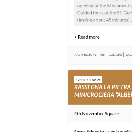
opening of the Monumental
Guided tours of the SS. Ge
(lasting about 45 minutes) wi
> Read more
ARCHITECTURE
ART
CULTURE
EXC
EVENT > 30.06.24
RASSEGNA LA PIETRA
MINICROCIERA “ALBER
4th November Square
Sorry, this entry is only avail