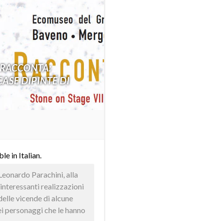
 RACCONTA:
CASE DIPINTE DI
able in
Italian
.
Leonardo Parachini, alla
 interessanti realizzazioni
delle vicende di alcune
dei personaggi che le hanno