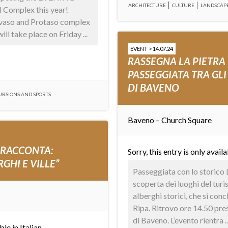
ARCHITECTURE
CULTURE
LANDSCAP
 Complex this year!
rvaso and Protaso complex
ll take place on Friday ...
EVENT > 14.07.24
RASSEGNA LA PIETRA
PASSEGGIATA TRA GLI
DI BAVENO
URSIONS AND SPORTS
Baveno – Church Square
 RACCONTA:
Sorry, this entry is only avail
GHI E VILLE”
Passeggiata con lo storico 
scoperta dei luoghi del tur
alberghi storici, che si con
Ripa. Ritrovo ore 14.50 pre
di Baveno. L’evento rientra ..
able in
Italian
.