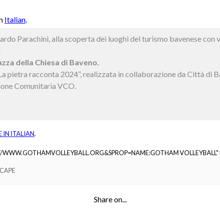
in
Italian
.
rdo Parachini, alla scoperta dei luoghi del turismo bavenese con vis
.
azza della Chiesa di Baveno.
 “La pietra racconta 2024”, realizzata in collaborazione da Città 
ione Comunitaria VCO.
E IN
ITALIAN
.
://WWW.GOTHAMVOLLEYBALL.ORG&SPROP=NAME:GOTHAM VOLLEYBALL"
SCAPE
Share on...