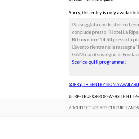
Sorry, this entry is only available 
Passeggiata con lo storico Leona
conclude presso l’Hotel La Ripa
Ritrovo ore 14.50
presso
la pi
L’evento rientra nella rassegna
GAM con il sostegno di Fondaz
Scarica qui il programma!
SORRY, THIS ENTRY IS ONLY AVAILABL
&TRP=TRUE&SPROP=WEBSITE:HTTP
ARCHITECTURE ART CULTURE LAND