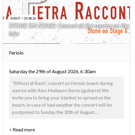
EVENT > 29.08.26
STONE ON STAGE: Concert at the sunrise on the
lake
Feriolo
Saturday the 29th of August 2026, 6:30am
“Riflessi di Bach“, concert on Feriolo beach during
sunrise with Alex Maltauro Berto (guitarre) We
invite you to bring your blanket to spread on the
beach. In case of bad weather the concert will be
postponed to Sunday the 30th of August. ...
> Read more