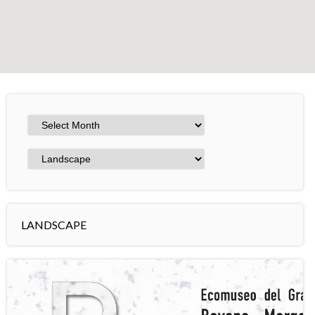
+
−
Leaflet
LANDSCAPE