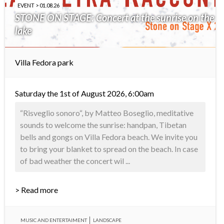
EVENT > 01.08.26
STONE ON STAGE: Concert at the sunrise on the
lake
Villa Fedora park
Saturday the 1st of August 2026, 6:00am
“Risveglio sonoro“, by Matteo Boseglio, meditative
sounds to welcome the sunrise: handpan, Tibetan
bells and gongs on Villa Fedora beach. We invite you
to bring your blanket to spread on the beach. In case
of bad weather the concert wil ...
> Read more
MUSIC AND ENTERTAIMENT
LANDSCAPE