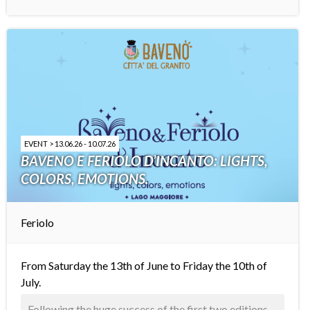
EVENT > 13.06.26 - 10.07.26
BAVENO E FERIOLO D’INCANTO: LIGHTS,
COLORS, EMOTIONS.
Feriolo
From Saturday the 13th of June to Friday the 10th of
July.
Following the huge success of the first two editions,