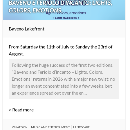
BAVENO E FERIOLO D’INCANTO: LIGHTS,
COLORS, EMOTIONS.
Baveno Lakefront
From Saturday the 11th of July to Sunday the 23rd of
August.
Following the huge success of the first two editions,
“Baveno and Feriolo d’Incanto – Lights, Colors,
Emotions” returns in 2026 with a major new twist: no
longer an event concentrated into a few weeks, but
an experience spread out over the en ...
> Read more
WHAT'S ON
MUSIC AND ENTERTAIMENT
LANDSCAPE