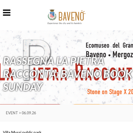
Experience the city and its hamlets
RASSEGNA LA PIETRA
RACCONTA: BAVENO BOOK
SUNDAY
EVENT > 06.09.26
Villa Mussi public park