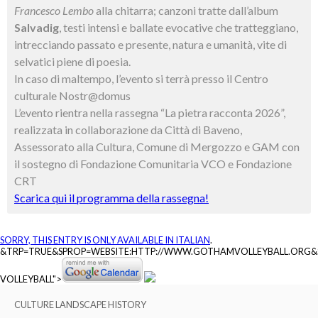
Francesco Lembo
alla chitarra; canzoni tratte dall’album
Salvadig
, testi intensi e ballate evocative che tratteggiano,
intrecciando passato e presente, natura e umanità, vite di
selvatici piene di poesia.
In caso di maltempo, l’evento si terrà presso il Centro
culturale Nostr@domus
L’evento rientra nella rassegna “La pietra racconta 2026”,
realizzata in collaborazione da Città di Baveno,
Assessorato alla Cultura, Comune di Mergozzo e GAM con
il sostegno di Fondazione Comunitaria VCO e Fondazione
CRT
Scarica qui il programma della rassegna!
SORRY, THIS ENTRY IS ONLY AVAILABLE IN
ITALIAN
.
&TRP=TRUE&SPROP=WEBSITE:HTTP://WWW.GOTHAMVOLLEYBALL.ORG
VOLLEYBALL">
CULTURE LANDSCAPE HISTORY