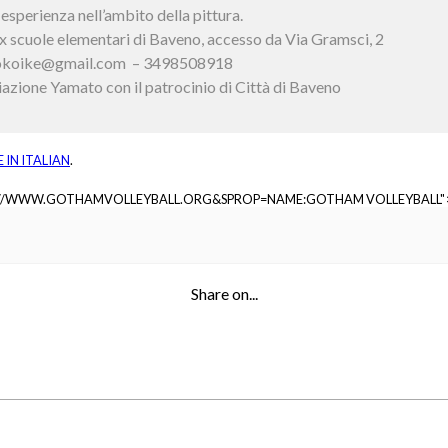
sperienza nell’ambito della pittura.
 ex scuole elementari di Baveno, accesso da Via Gramsci, 2
koike@gmail.com – 3498508918
azione Yamato con il patrocinio di Città di Baveno
E IN
ITALIAN
.
://WWW.GOTHAMVOLLEYBALL.ORG&SPROP=NAME:GOTHAM VOLLEYBALL"
Share on...