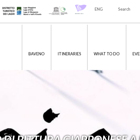
ENG
Search
ITA
ENG
BAVENO
ITINERARIES
WHAT TO DO
EVE
 DI PITTURA GIAPPONESE A