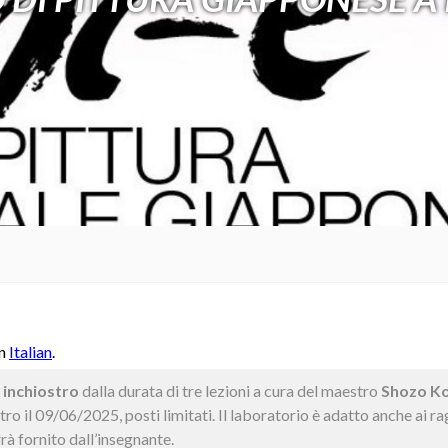
in
Italian
.
 inchiostro
dalla durata di tre lezioni a cura del maestro
Shozo Ko
tro il 09/06/2025, posti limitati. Il laboratorio è adatto anche ai rag
rà fornito dall’insegnante.