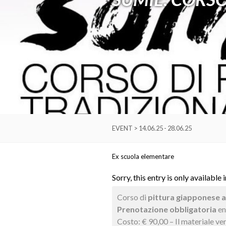
EVENT > 14.06.25 - 28.06.25
Ex scuola elementare
Sorry, this entry is only available 
Corso di
pittura giapponese a
Prenotazione obbligatoria
en
Costo: € 90,00 – Il materiale ver