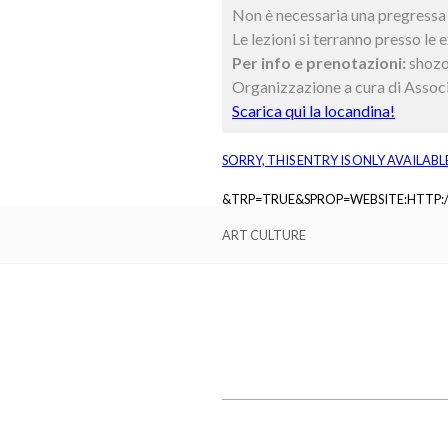
Non è necessaria una pregressa e
Le lezioni si terranno presso le
Per info e prenotazioni:
shozo
Organizzazione a cura di Associ
Scarica qui la locandina!
SORRY, THIS ENTRY IS ONLY AVAILABL
&TRP=TRUE&SPROP=WEBSITE:HTTP
ART CULTURE