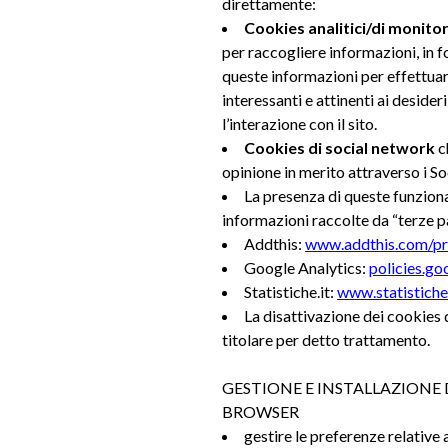
direttamente:
Cookies analitici/di monito
per raccogliere informazioni, in fo
queste informazioni per effettuare 
interessanti e attinenti ai desider
l’interazione con il sito.
Cookies di social network
c
opinione in merito attraverso i
La presenza di queste funzional
informazioni raccolte da “terze par
Addthis:
www.addthis.com/pri
Google Analytics:
policies.go
Statistiche.it:
www.statistiche.
La disattivazione dei cookies d
titolare per detto trattamento.
GESTIONE E INSTALLAZIONE 
BROWSER
gestire le preferenze relative