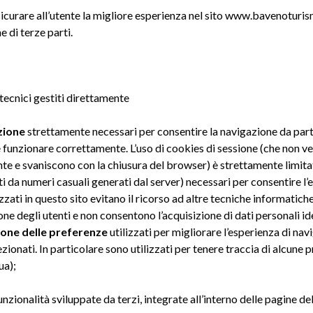
ssicurare all’utente la migliore esperienza nel sito www.bavenoturis
e di terze parti.
 tecnici gestiti direttamente
zione
strettamente necessari per consentire la navigazione da parte 
e funzionare correttamente. L’uso di cookies di sessione (che non
nte e svaniscono con la chiusura del browser) è strettamente limita
iti da numeri casuali generati dal server) necessari per consentire l
lizzati in questo sito evitano il ricorso ad altre tecniche informati
ne degli utenti e non consentono l’acquisizione di dati personali ide
one delle preferenze
utilizzati per migliorare l’esperienza di na
lezionati. In particolare sono utilizzati per tenere traccia di alcune
ua);
zionalità sviluppate da terzi, integrate all’interno delle pagine de