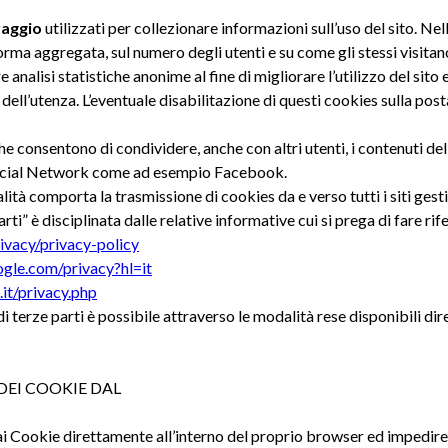
raggio
utilizzati per collezionare informazioni sull’uso del sito. Ne
rma aggregata, sul numero degli utenti e su come gli stessi visitano i
analisi statistiche anonime al fine di migliorare l’utilizzo del sito 
i dell’utenza. L’eventuale disabilitazione di questi cookies sulla po
he consentono di condividere, anche con altri utenti, i contenuti del
 Social Network come ad esempio Facebook.
ità comporta la trasmissione di cookies da e verso tutti i siti gestit
ti” è disciplinata dalle relative informative cui si prega di fare ri
vacy/privacy-policy
ogle.com/privacy?hl=it
it/privacy.php
i terze parti è possibile attraverso le modalità rese disponibili di
DEI COOKIE DAL
 ai Cookie direttamente all’interno del proprio browser ed impedir