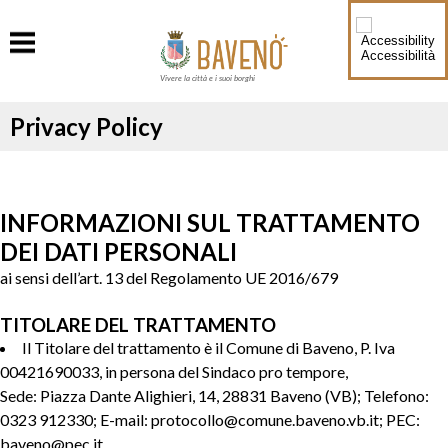
Accessibilità
Vivere la città e i suoi borghi
Privacy Policy
INFORMAZIONI SUL TRATTAMENTO
DEI DATI PERSONALI
ai sensi dell’art. 13 del Regolamento UE 2016/679
TITOLARE DEL TRATTAMENTO
Il Titolare del trattamento è il Comune di Baveno, P. Iva
00421690033, in persona del Sindaco pro tempore,
Sede: Piazza Dante Alighieri, 14, 28831 Baveno (VB); Telefono:
0323 912330; E-mail: protocollo@comune.baveno.vb.it; PEC:
baveno@pec.it