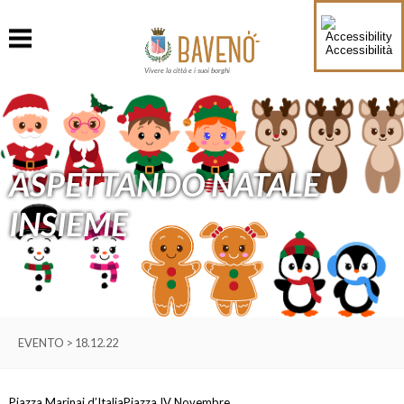
Accessibilità
Vivere la città e i suoi borghi
ASPETTANDO NATALE
INSIEME
EVENTO > 18.12.22
Piazza Marinai d’Italia
Piazza IV Novembre