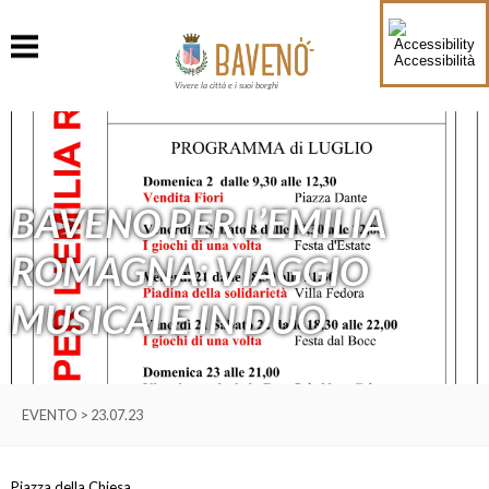
Accessibilità
Vivere la città e i suoi borghi
BAVENO PER L’EMILIA
ROMAGNA: VIAGGIO
MUSICALE IN DUO
EVENTO > 23.07.23
Piazza della Chiesa