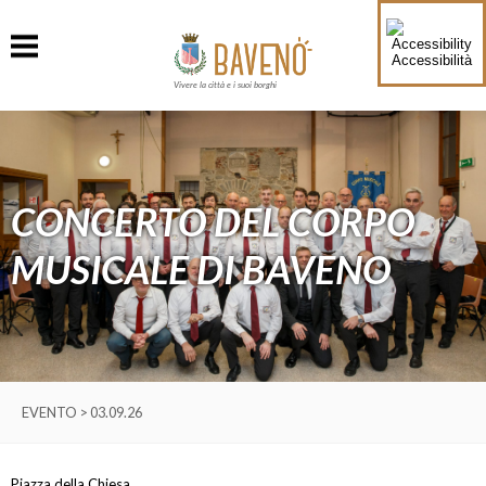
Accessibilità
Vivere la città e i suoi borghi
CONCERTO DEL CORPO
MUSICALE DI BAVENO
EVENTO > 03.09.26
Piazza della Chiesa