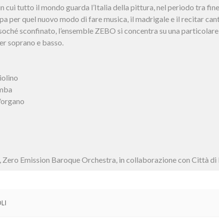
 cui tutto il mondo guarda l’Italia della pittura, nel periodo tra fine ‘
opa per quel nuovo modo di fare musica, il madrigale e il recitar can
soché sconfinato, l’ensemble ZEBO si concentra su una particolare
per soprano e basso.
iolino
amba
organo
 Zero Emission Baroque Orchestra, in collaborazione con Città di
LI