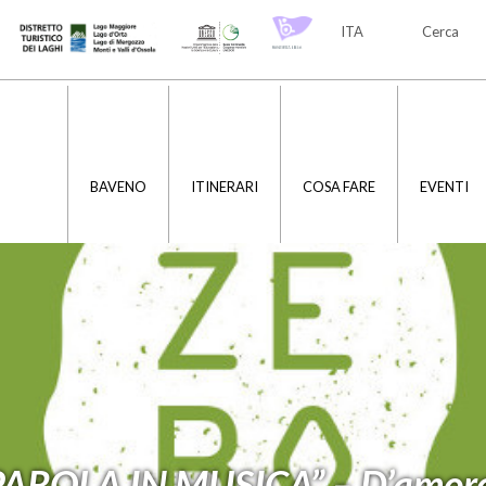
ITA
Cerca
ITA
ENG
BAVENO
ITINERARI
COSA FARE
EVENTI
PAROLA IN MUSICA” – D’amore 