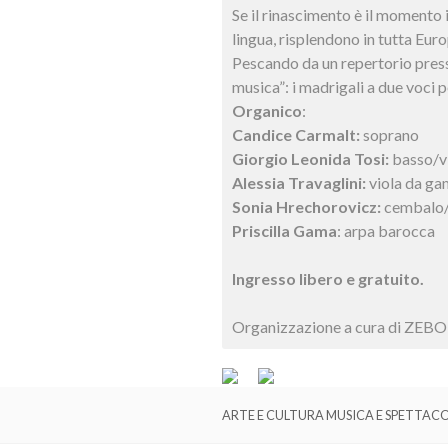
Se il rinascimento è il momento in
lingua, risplendono in tutta Eur
Pescando da un repertorio pres
musica”: i madrigali a due voci 
Organico
:
Candice Carmalt:
soprano
Giorgio Leonida Tosi:
basso/v
Alessia Travaglini:
viola da g
Sonia Hrechorovicz:
cembalo/
Priscilla Gama
: arpa barocca
Ingresso libero e gratuito.
Organizzazione a cura di ZEBO,
ARTE E CULTURA MUSICA E SPETTACO