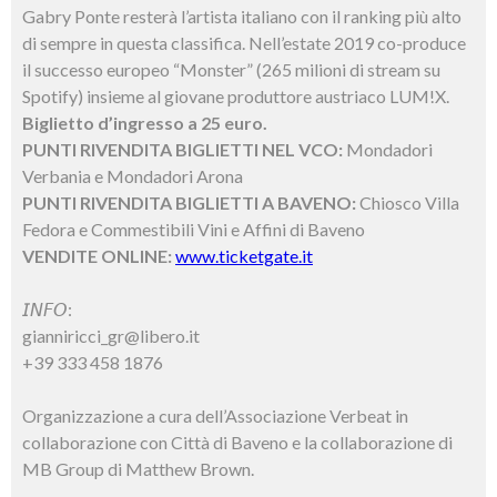
Gabry Ponte resterà l’artista italiano con il ranking più alto
di sempre in questa classifica. Nell’estate 2019 co-produce
il successo europeo “Monster” (265 milioni di stream su
Spotify) insieme al giovane produttore austriaco LUM!X.
Biglietto d’ingresso a 25 euro.
PUNTI RIVENDITA BIGLIETTI NEL VCO:
Mondadori
Verbania e Mondadori Arona
PUNTI RIVENDITA BIGLIETTI A BAVENO:
Chiosco Villa
Fedora e Commestibili Vini e Affini di Baveno
VENDITE ONLINE:
www.ticketgate.it
𝘐𝘕𝘍𝘖:
gianniricci_gr@libero.it
+39 333 458 1876
Organizzazione a cura dell’Associazione Verbeat in
collaborazione con Città di Baveno e la collaborazione di
MB Group di Matthew Brown.