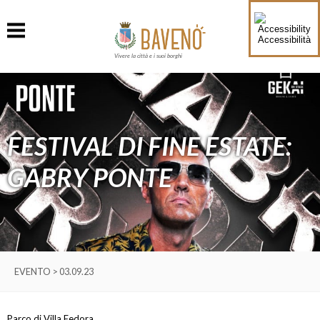
Accessibilità
Vivere la città e i suoi borghi
FESTIVAL DI FINE ESTATE:
GABRY PONTE
EVENTO > 03.09.23
Parco di Villa Fedora