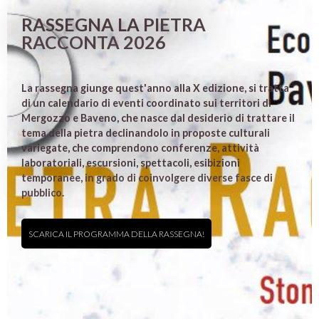
RASSEGNA LA PIETRA
RACCONTA 2026
La rassegna giunge quest'anno alla X edizione, si tratta
di un calendario di eventi coordinato sui territori di
Mergozzo e Baveno, che nasce dal desiderio di trattare il
tema della pietra declinandolo in proposte culturali
variegate, che comprendono conferenze, attività
laboratoriali, escursioni, spettacoli, esibizioni
temporanee, in grado di coinvolgere diverse fasce di
pubblico.
SCARICA IL PROGRAMMA DELLA RASSEGNA!