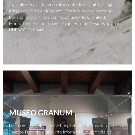
Il granito rosa di Baveno è il più noto dei Graniti dei Laghi
(Maggiore, Orta e Mergozzo). Per la sua valorizzazione
Baveno lavora in rete con l’Ecomuseo del Granito di
Montorfano e il suo territorio è inserito nel Sesia-Valgrande
UNESCO Geopark.
MUSEO GRANUM
Lo spazio museale GranUM, ospitato in una sala dello storico
Palazzo Pretorio, è un punto informativo multimediale e