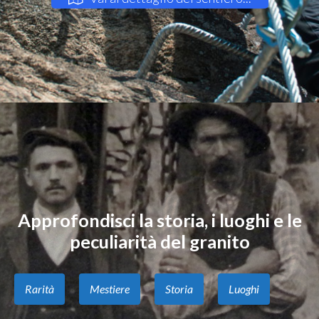
Approfondisci la storia, i luoghi e le
peculiarità del granito
Rarità
Mestiere
Storia
Luoghi