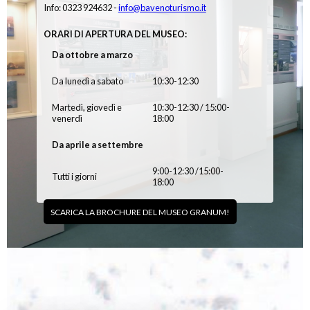
Info: 0323 924632 -
info@bavenoturismo.it
ORARI DI APERTURA DEL MUSEO:
Da ottobre a marzo
Da lunedì a sabato
10:30-12:30
Martedì, giovedì e
10:30-12:30 / 15:00-
venerdì
18:00
Da aprile a settembre
9:00-12:30 /15:00-
Tutti i giorni
18:00
SCARICA LA BROCHURE DEL MUSEO GRANUM!