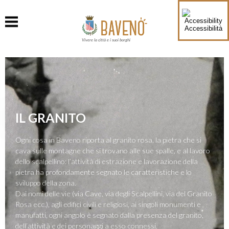
Accessibilità
Vivere la città e i suoi borghi
IL GRANITO
Ogni cosa in Baveno riporta al granito rosa, la pietra che si
cava sulle montagne che si trovano alle sue spalle, e al lavoro
dello scalpellino: l’attività di estrazione e lavorazione della
pietra ha profondamente segnato le caratteristiche e lo
sviluppo della zona.
Dai nomi delle vie (via Cave, via degli Scalpellini, via del Granito
Rosa ecc.), agli edifici civili e religiosi, ai singoli monumenti e
manufatti, ogni angolo è segnato dalla presenza del granito,
dell’attività e dei personaggi a esso connessi.