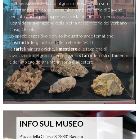
multisensoriale dedicato al granito Rosa ed alla sua
importanza storica ed economica per il territorio di Baveno,
pensato anche per rappresentare la ricchezza di percorsi e
luoghi della lavorazione della pietra nel territorio del Verbano
Cusio Ossola.
Lo spazio espositivo è diviso in quattro aree tematiche:
le
varietà
del granito e delle pietre del VCO
le
rarità
mineralogiche, il
mestiere
e le tecniche di
lavorazione del granito ieri e oggi, la
storia
dello sfruttamento
e dell’impiego del granito in zona e all’estero.
INFO SUL MUSEO
Piazza della Chiesa, 8, 28831 Baveno