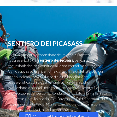
SENTIERO DEI PICASASS
La più significativa estensione del Museo all’aperto è
rappresentata dal
sentiero dei
Picasass
, percorso
escursionistico che conduce all’area estrattiva del Monte
Camoscio. Esso prende nome dal termine dialettale con cui
erano indicati i cavatori e porta a un’installazione
paesaggistica con blocchi di pietra in diversi stadi di
lavorazione e pannelli fotografici con scene di lavoro. La
prosecuzione del percorso conduce da un lato alla via ferrata
dei
Picasass
, realizzata dal CAI Baveno, dall’altro permette di
raggiungere la cima del Monte Camoscio e collegarsi con
l’itinerario per la vetta del Mottarone.
Vai al dettaglio del sentiero...