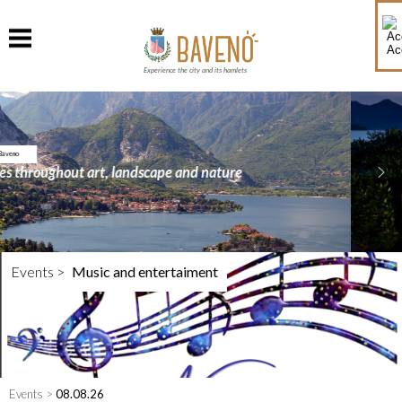
Ac
Experience the city and its hamlets
What's on in Baveno
Events >
Music and entertaiment
Events >
08.08.26