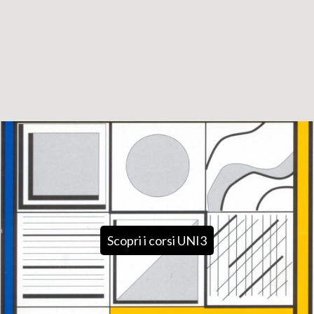
+
−
Leaflet
Scopri i corsi UNI3