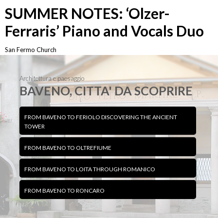
SUMMER NOTES: ‘Olzer-
Ferraris’ Piano and Vocals Duo
San Fermo Church
Saturday 8 August 2026, 9.00 pm
>
Info
Architettura e paesaggio
BAVENO, CITTA' DA SCOPRIRE
FROM BAVENO TO FERIOLO DISCOVERING THE ANCIENT
TOWER
FROM BAVENO TO OLTREFIUME
FROM BAVENO TO LOITA THROUGH ROMANICO
FROM BAVENO TO RONCARO