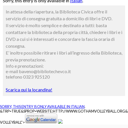
Sorry, this entry is only available in
Italian
.
In attesa della riapertura, la Biblioteca Civica offre il
servizio di consegna gratuita a domicilio di libri e DVD.
Il servizio è molto semplice e destinato a tutti: basta
contattare la biblioteca della propria città, chiedere i libri e i
DVD a cui si è interessati e concordare la fascia oraria di
consegna.
E’ inoltre possibile ritirare i libri all’ingresso della Biblioteca,
previa prenotazione.
Info e prenotazioni:
e-mail baveno@bibliotechevco.it
telefono 0323 925120
Scarica qui la locandina!
SORRY, THIS ENTRY IS ONLY AVAILABLE IN
ITALIAN
.
&TRP=TRUE&SPROP=WEBSITE:HTTP://WWW.GOTHAMVOLLEYBALL.ORG
VOLLEYBALL">