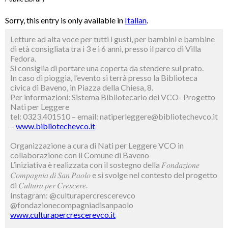
Sorry, this entry is only available in
Italian
.
Letture ad alta voce per tutti i gusti, per bambini e bambine
di età consigliata tra i 3 e i 6 anni, presso il parco di Villa
Fedora.
Si consiglia di portare una coperta da stendere sul prato.
In caso di pioggia, l’evento si terrà presso la Biblioteca
civica di Baveno, in Piazza della Chiesa, 8.
Per informazioni: Sistema Bibliotecario del VCO- Progetto
Nati per Leggere
tel: 0323.401510 – email: natiperleggere@bibliotechevco.it
–
www.bibliotechevco.it
Organizzazione a cura di Nati per Leggere VCO in
collaborazione con il Comune di Baveno
L’iniziativa è realizzata con il sostegno della 𝐹𝑜𝑛𝑑𝑎𝑧𝑖𝑜𝑛𝑒
𝐶𝑜𝑚𝑝𝑎𝑔𝑛𝑖𝑎 𝑑𝑖 𝑆𝑎𝑛 𝑃𝑎𝑜𝑙𝑜 e si svolge nel contesto del progetto
di 𝐶𝑢𝑙𝑡𝑢𝑟𝑎 𝑝𝑒𝑟 𝐶𝑟𝑒𝑠𝑐𝑒𝑟𝑒.
Instagram: @culturapercrescerevco
@fondazionecompagniadisanpaolo
www.culturapercrescerevco.it