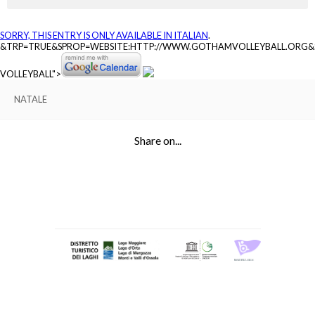
SORRY, THIS ENTRY IS ONLY AVAILABLE IN
ITALIAN
.
&TRP=TRUE&SPROP=WEBSITE:HTTP://WWW.GOTHAMVOLLEYBALL.ORG
VOLLEYBALL">
NATALE
Share on...