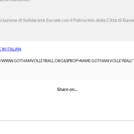
iazione di Solidarietà Sociale con il Patrocinio della Città di Bave
E IN
ITALIAN
.
://WWW.GOTHAMVOLLEYBALL.ORG&SPROP=NAME:GOTHAM VOLLEYBALL"
Share on...