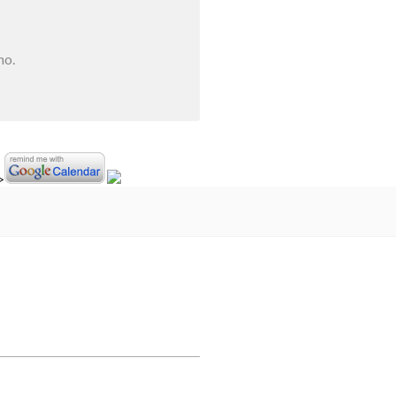
no.
>