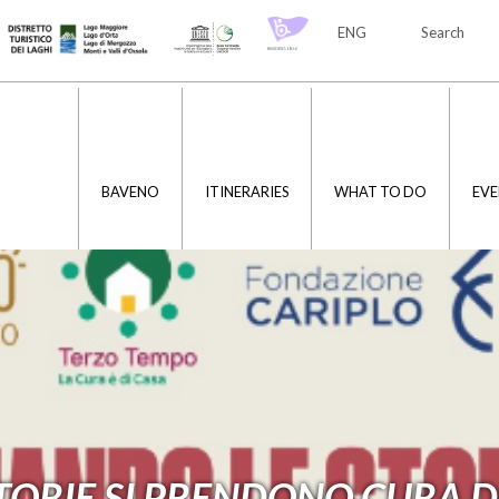
ENG
Search
ITA
ENG
BAVENO
ITINERARIES
WHAT TO DO
EVE
ORIE SI PRENDONO CURA D