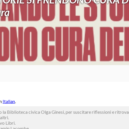
ura
in
Italian
.
o la Biblioteca civica Olga Ginesi, per suscitare riflessioni e ritrov
altri.
vo Libri.
njamin Lacombe